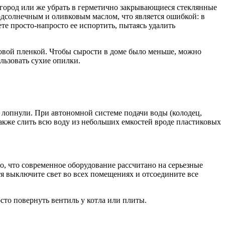
в город или же убрать в герметично закрывающиеся стеклянные
одсолнечным и оливковым маслом, что является ошибкой: в
ете просто-напросто ее испортить, пытаясь удалить
овой пленкой. Чтобы сырости в доме было меньше, можно
льзовать сухие опилки.
не лопнули. При автономной системе подачи воды (колодец,
также слить всю воду из небольших емкостей вроде пластиковых
о, что современное оборудование рассчитано на серьезные
тя выключите свет во всех помещениях и отсоедините все
осто повернуть вентиль у котла или плиты.