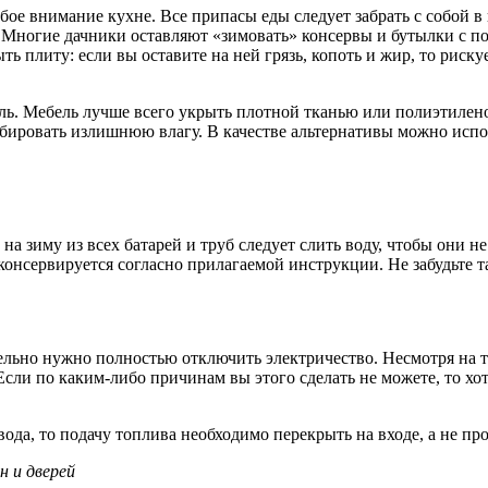
бое внимание кухне. Все припасы еды следует забрать с собой 
. Многие дачники оставляют «зимовать» консервы и бутылки с п
ь плиту: если вы оставите на ней грязь, копоть и жир, то риску
ль. Мебель лучше всего укрыть плотной тканью или полиэтилен
рбировать излишнюю влагу. В качестве альтернативы можно испо
на зиму из всех батарей и труб следует слить воду, чтобы они 
м консервируется согласно прилагаемой инструкции. Не забудьте 
ельно нужно полностью отключить электричество. Несмотря на т
сли по каким-либо причинам вы этого сделать не можете, то хо
вода, то подачу топлива необходимо перекрыть на входе, а не пр
н и дверей