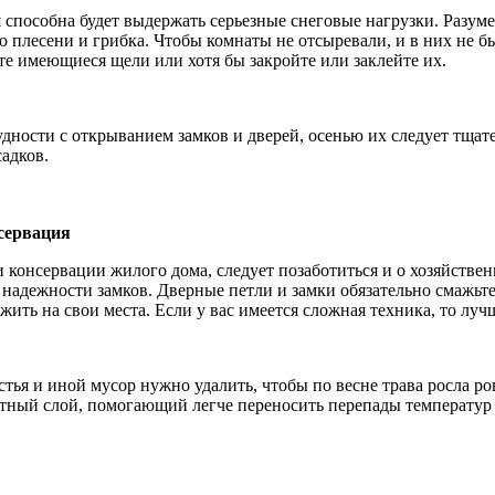
ля способна будет выдержать серьезные снеговые нагрузки. Разум
 плесени и грибка. Чтобы комнаты не отсыревали, и в них не бы
е имеющиеся щели или хотя бы закройте или заклейте их.
дности с открыванием замков и дверей, осенью их следует тщате
адков.
сервация
и консервации жилого дома, следует позаботиться и о хозяйстве
 в надежности замков. Дверные петли и замки обязательно смажь
жить на свои места. Если у вас имеется сложная техника, то луч
стья и иной мусор нужно удалить, чтобы по весне трава росла р
итный слой, помогающий легче переносить перепады температур 