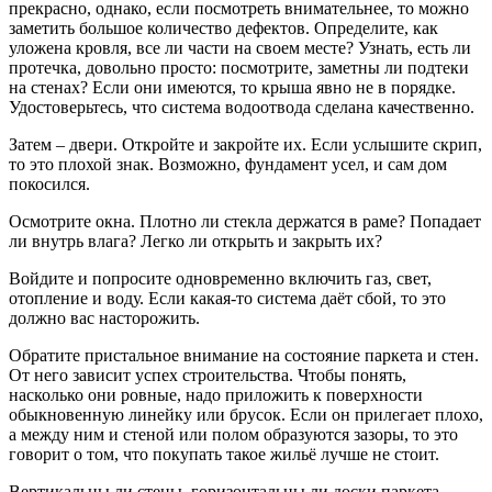
прекрасно, однако, если посмотреть внимательнее, то можно
заметить большое количество дефектов. Определите, как
уложена кровля, все ли части на своем месте? Узнать, есть ли
протечка, довольно просто: посмотрите, заметны ли подтеки
на стенах? Если они имеются, то крыша явно не в порядке.
Удостоверьтесь, что система водоотвода сделана качественно.
Затем – двери. Откройте и закройте их. Если услышите скрип,
то это плохой знак. Возможно, фундамент усел, и сам дом
покосился.
Осмотрите окна. Плотно ли стекла держатся в раме? Попадает
ли внутрь влага? Легко ли открыть и закрыть их?
Войдите и попросите одновременно включить газ, свет,
отопление и воду. Если какая-то система даёт сбой, то это
должно вас насторожить.
Обратите пристальное внимание на состояние паркета и стен.
От него зависит успех строительства. Чтобы понять,
насколько они ровные, надо приложить к поверхности
обыкновенную линейку или брусок. Если он прилегает плохо,
а между ним и стеной или полом образуются зазоры, то это
говорит о том, что покупать такое жильё лучше не стоит.
Вертикальны ли стены, горизонтальны ли доски паркета,