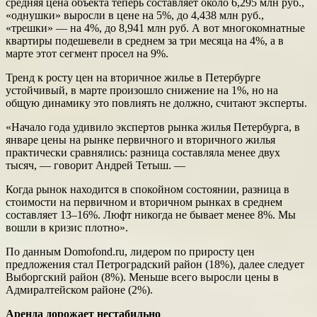
средняя цена объекта теперь составляет около 6,295 млн руб.,
«однушки» выросли в цене на 5%, до 4,438 млн руб.,
«трешки» — на 4%, до 8,941 млн руб. А вот многокомнатные
квартиры подешевели в среднем за три месяца на 4%, а в
марте этот сегмент просел на 9%.
Тренд к росту цен на вторичное жилье в Петербурге
устойчивый, в марте произошло снижение на 1%, но на
общую динамику это повлиять не должно, считают эксперты.
«Начало года удивило экспертов рынка жилья Петербурга, в
январе цены на рынке первичного и вторичного жилья
практически сравнялись: разница составляла менее двух
тысяч, — говорит Андрей Тетыш. —
Когда рынок находится в спокойном состоянии, разница в
стоимости на первичном и вторичном рынках в среднем
составляет 13–16%. Люфт никогда не бывает менее 8%. Мы
вошли в кризис плотно».
По данным Domofond.ru, лидером по приросту цен
предложения стал Петроградский район (18%), далее следует
Выборгский район (8%). Меньше всего выросли цены в
Адмиралтейском районе (2%).
Аренда дорожает нестабильно