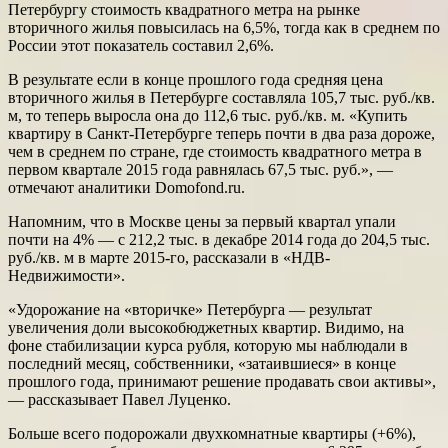
Петербургу стоимость квадратного метра на рынке
вторичного жилья повысилась на 6,5%, тогда как в среднем по
России этот показатель составил 2,6%.
В результате если в конце прошлого года средняя цена
вторичного жилья в Петербурге составляла 105,7 тыс. руб./кв.
м, то теперь выросла она до 112,6 тыс. руб./кв. м. «Купить
квартиру в Санкт-Петербурге теперь почти в два раза дороже,
чем в среднем по стране, где стоимость квадратного метра в
первом квартале 2015 года равнялась 67,5 тыс. руб.», —
отмечают аналитики Domofond.ru.
Напомним, что в Москве цены за первый квартал упали
почти на 4% — с 212,2 тыс. в декабре 2014 года до 204,5 тыс.
руб./кв. м в марте 2015-го, рассказали в «НДВ-
Недвижимости».
«Удорожание на «вторичке» Петербурга — результат
увеличения доли высокобюджетных квартир. Видимо, на
фоне стабилизации курса рубля, которую мы наблюдали в
последний месяц, собственники, «затаившиеся» в конце
прошлого года, принимают решение продавать свои активы»,
— рассказывает Павел Луценко.
Больше всего подорожали двухкомнатные квартиры (+6%),