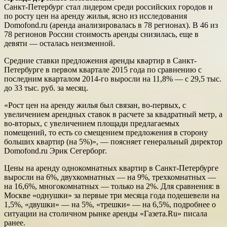
Санкт-Петербург стал лидером среди российских городов и
по росту цен на аренду жилья, ясно из исследования
Domofond.ru (аренда анализировалась в 78 регионах). В 46 из
78 регионов России стоимость аренды снизилась, еще в
девяти — осталась неизменной.
Средние ставки предложения аренды квартир в Санкт-
Петербурге в первом квартале 2015 года по сравнению с
последним кварталом 2014-го выросли на 11,8% — с 29,5 тыс.
до 33 тыс. руб. за месяц.
«Рост цен на аренду жилья был связан, во-первых, с
увеличением арендных ставок в расчете за квадратный метр, а
во-вторых, с увеличением площади предлагаемых
помещений, то есть со смещением предложения в сторону
больших квартир (на 5%)», — поясняет генеральный директор
Domofond.ru Эрик Сегерборг.
Цены на аренду однокомнатных квартир в Санкт-Петербурге
выросли на 6%, двухкомнатных — на 9%, трехкомнатных —
на 16,6%, многокомнатных — только на 2%. Для сравнения: в
Москве «однушки» за первые три месяца года подешевели на
1,5%, «двушки» — на 5%, «трешки» — на 6,5%, подробнее о
ситуации на столичном рынке аренды «Газета.Ru» писала
ранее.